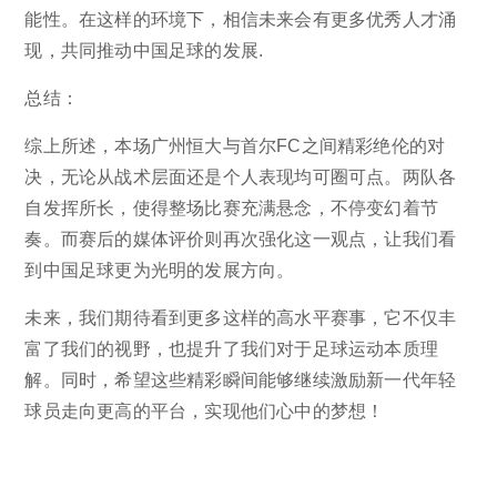
能性。在这样的环境下，相信未来会有更多优秀人才涌
现，共同推动中国足球的发展.
总结：
综上所述，本场广州恒大与首尔FC之间精彩绝伦的对
决，无论从战术层面还是个人表现均可圈可点。两队各
自发挥所长，使得整场比赛充满悬念，不停变幻着节
奏。而赛后的媒体评价则再次强化这一观点，让我们看
到中国足球更为光明的发展方向。
未来，我们期待看到更多这样的高水平赛事，它不仅丰
富了我们的视野，也提升了我们对于足球运动本质理
解。同时，希望这些精彩瞬间能够继续激励新一代年轻
球员走向更高的平台，实现他们心中的梦想！