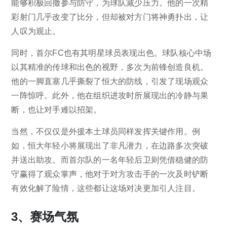
能够积极回撤参与防守，为球队减少压力。他的一次精
彩射门几乎改变了比分，但却被对方门将神勇扑出，让
人叹为观止。
同时，首尔FC也有其明星球员表现出色。球队核心中场
以其精准的传球和出色的视野，多次为前锋创造良机。
他的一脚直塞几乎撕裂了恒大的防线，引发了现场观众
一阵惊呼。此外，他在组织进攻时所展现出的冷静与果
断，也让对手难以招架。
当然，不仅仅是外援本土球员同样发挥关键作用。例
如，恒大年轻小将展现出了非凡潜力，在边路多次突破
并送出助攻。而首尔队的一名年轻后卫则凭借稳健的防
守赢得了观众掌声，他对于对方攻击手的一次及时铲断
有效化解了险情，这些都让这场对决更加引人注目。
3、赛场气氛