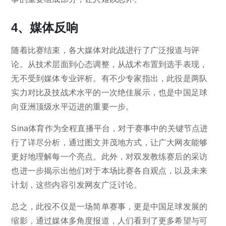
4、媒体反响
随着比赛结束，各大媒体对此战进行了广泛报道与评
论。从技术层面到心态调整，从战术布置到选手表现，
无不受到媒体专业评析。有不少专家指出，此役是两队
实力对比及技战术水平的一次绝佳展示，也是中国足球
向亚洲顶级水平迈进的重要一步。
Sina体育作为全程直播平台，对于赛事中的关键节点进
行了详尽分析，通过图文并茂地方式，让广大网友能够
更好地理解每一个亮点。此外，对双发教练赛后的采访
也进一步揭示出他们对于本场比赛各自观点，以及未来
计划，这些内容引发网友广泛讨论。
总之，此役不仅是一场简单赛事，更是中国足球发展的
缩影，通过媒体多角度报道，人们看到了更多希望与可