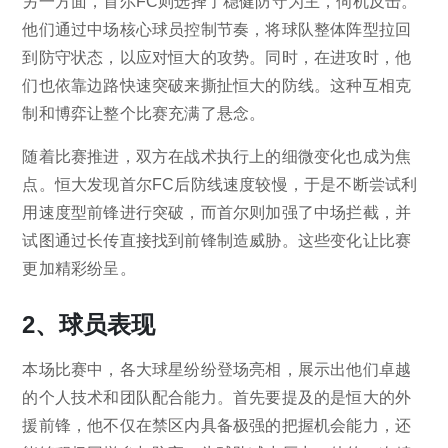
另一方面，首尔FC则选择了稳健防守为主，伺机反击。
他们通过中场核心球员控制节奏，将球队整体阵型拉回
到防守状态，以应对恒大的攻势。同时，在进攻时，他
们也依靠边路快速突破来撕扯恒大的防线。这种互相克
制和博弈让整个比赛充满了悬念。
随着比赛推进，双方在战术执行上的细微变化也成为焦
点。恒大发现首尔FC后防线速度较慢，于是不断尝试利
用速度型前锋进行突破，而首尔则加强了中场拦截，并
试图通过长传直接找到前锋制造威胁。这些变化让比赛
更加精彩纷呈。
2、球员表现
本场比赛中，各大球星纷纷登场亮相，展示出他们卓越
的个人技术和团队配合能力。首先要提及的是恒大的外
援前锋，他不仅在禁区内具备极强的把握机会能力，还