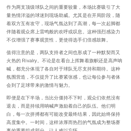
作为两支顶级球队之间的重要较量，本场比赛吸引了大
量热情洋溢的球迷到现场助威。尤其是在开局阶段，随
着双方互有攻守，现场气氛达到了高潮，每一次起脚都
伴随着观众席上雷鸣般的欢呼或叹息。这种强烈感染力
不仅增强了赛事观赏性，更使得选手们倍感鼓舞。
值得注意的是，两队支持者之间也形成了一种默契而又
火热的 Rivalry。不论是在看台上挥舞着旗帜还是高声呐
喊，都充分体现了各自对于球队无尽支持和期待。这种
氛围营造，不仅提升了比赛紧张感，也让每位参与者体
会到了足球带来的激情与魅力。
即便是在下半场，当比分僵持不下时，观众们依然没有
退去，而是持续用呐喊声激励着自己的队伍。他们明
白，每一次拼搏都有可能改变最终结果，因此始终保持
高度集中。一时间，这样浓厚而热烈的气氛成为整场赛
事的重要组成部分，让人难以忘怀。