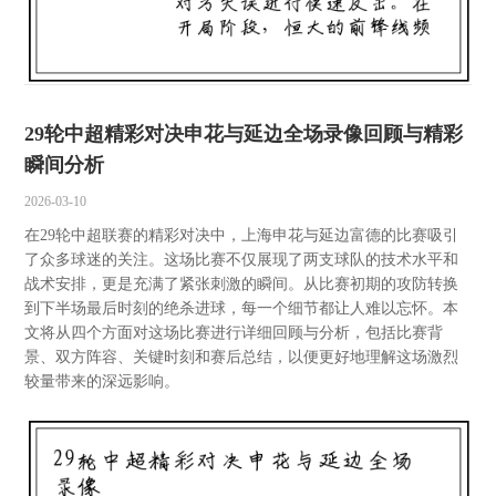
29轮中超精彩对决申花与延边全场录像回顾与精彩
瞬间分析
2026-03-10
在29轮中超联赛的精彩对决中，上海申花与延边富德的比赛吸引
了众多球迷的关注。这场比赛不仅展现了两支球队的技术水平和
战术安排，更是充满了紧张刺激的瞬间。从比赛初期的攻防转换
到下半场最后时刻的绝杀进球，每一个细节都让人难以忘怀。本
文将从四个方面对这场比赛进行详细回顾与分析，包括比赛背
景、双方阵容、关键时刻和赛后总结，以便更好地理解这场激烈
较量带来的深远影响。