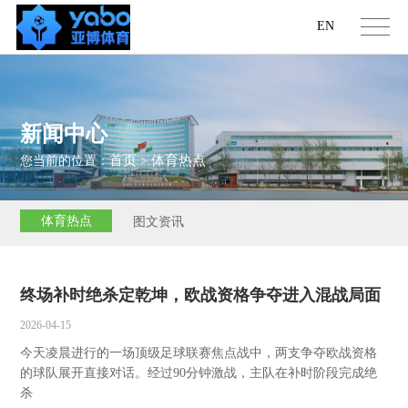
EN
新闻中心
首页
体育热点
您当前的位置：
>
体育热点
图文资讯
终场补时绝杀定乾坤，欧战资格争夺进入混战局面
2026-04-15
今天凌晨进行的一场顶级足球联赛焦点战中，两支争夺欧战资格
的球队展开直接对话。经过90分钟激战，主队在补时阶段完成绝
杀