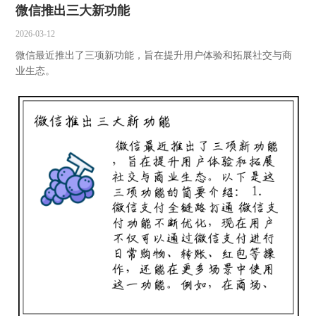
微信推出三大新功能
2026-03-12
微信最近推出了三项新功能，旨在提升用户体验和拓展社交与商
业生态。